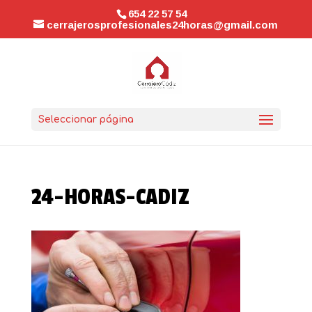
654 22 57 54
cerrajerosprofesionales24horas@gmail.com
Seleccionar página
24-HORAS-CADIZ