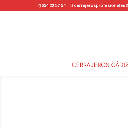
654 22 57 54
cerrajerosprofesionale
CERRAJEROS CÁDI