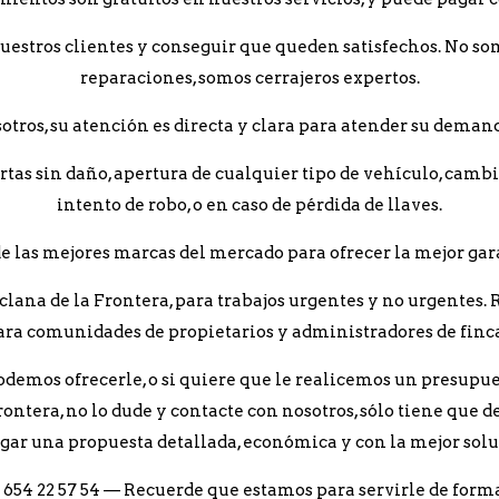
nuestros clientes y conseguir que queden satisfechos. No so
reparaciones, somos cerrajeros expertos.
otros, su atención es directa y clara para atender su deman
rtas sin daño, apertura de cualquier tipo de vehículo, camb
intento de robo, o en caso de pérdida de llaves.
 las mejores marcas del mercado para ofrecer la mejor gara
lana de la Frontera, para trabajos urgentes y no urgentes. 
ara comunidades de propietarios y administradores de finca
odemos ofrecerle, o si quiere que le realicemos un presupue
rontera, no lo dude y contacte con nosotros, sólo tiene que 
egar una propuesta detallada, económica y con la mejor sol
l 654 22 57 54 — Recuerde que estamos para servirle de forma