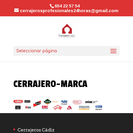
654 22 57 54
cerrajerosprofesionales24horas@gmail.com
Seleccionar página
CERRAJERO-MARCA
Cerrajeros Cádiz